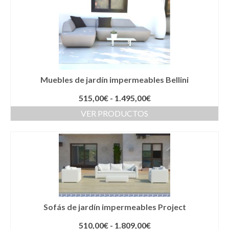
Muebles de jardín impermeables Bellini
Rango
515,00
€
-
1.495,00
€
de
VER PRODUCTOS
precios:
desde
515,00€
hasta
1.495,00€
Sofás de jardín impermeables Project
Rango
510,00
€
-
1.809,00
€