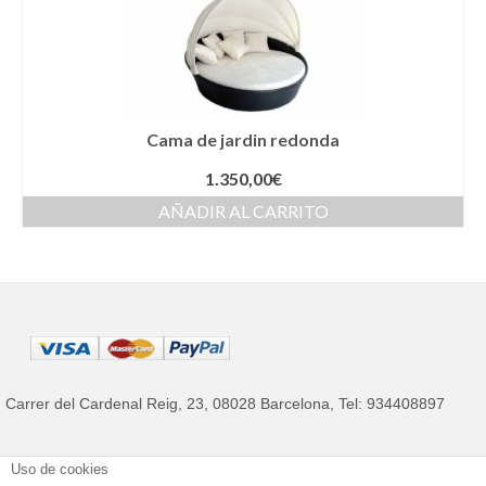
hasta
342,00€
Cama de jardin redonda
1.350,00
€
AÑADIR AL CARRITO
Carrer del Cardenal Reig, 23, 08028 Barcelona, Tel: 934408897
Mantenimiento de los muebles de jardín
Política privacidad
Términos y Condiciones
Uso de cookies