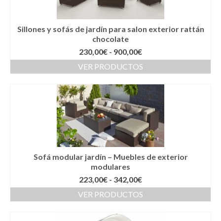
Sillones y sofás de jardín para salon exterior rattán
chocolate
Rango
230,00
€
-
900,00
€
de
VER PRODUCTOS
precios:
desde
230,00€
hasta
900,00€
Sofá modular jardín – Muebles de exterior
modulares
Rango
223,00
€
-
342,00
€
de
VER PRODUCTOS
precios:
desde
223,00€