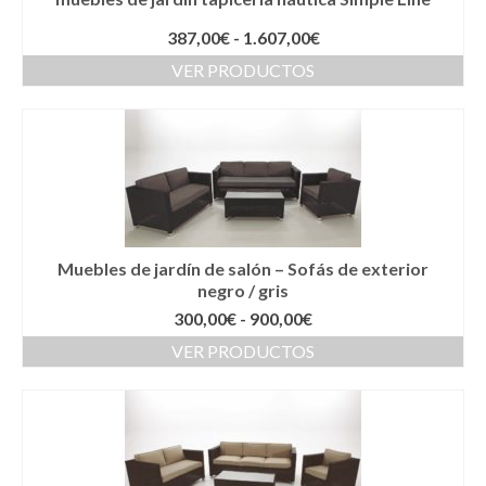
Rango
387,00
€
-
1.607,00
€
de
VER PRODUCTOS
precios:
desde
387,00€
hasta
1.607,00€
Muebles de jardín de salón – Sofás de exterior
negro / gris
Rango
300,00
€
-
900,00
€
de
VER PRODUCTOS
precios:
desde
300,00€
hasta
900,00€