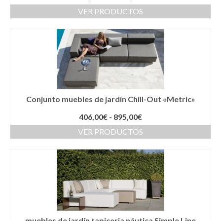
de
VER PRODUCTOS
precios:
desde
510,00€
hasta
1.809,00€
Conjunto muebles de jardín Chill-Out «Metric»
Rango
406,00
€
-
895,00
€
de
VER PRODUCTOS
precios:
desde
406,00€
hasta
895,00€
muebles de jardín tapiceria náutica Simple Line