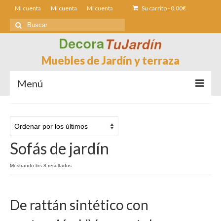
Mi cuenta
Mi cuenta
Mi cuenta
Su carrito
-
0,00
€
Buscar
por:
Muebles de Jardín y terraza
Menú
Sofás de Jardín
Sillas de Jardin
Sofás de jardín
Mesas de jardín
Ordenado
Mostrando los 8 resultados
Tumbonas
por
los
Fundas muebles Jardín
últimos
De rattán sintético con
Contacto