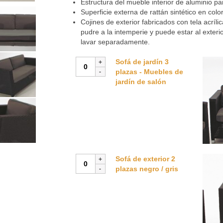
Estructura del mueble interior de aluminio pa
Superficie externa de rattán sintético en colo
Cojines de exterior fabricados con tela acríl
pudre a la intemperie y puede estar al exteri
lavar separadamente.
Sofá
Sofá de jardín 3
de
plazas - Muebles de
jardín
jardín de salón
3
plazas
-
Muebles
de
jardín
de
Sofá
Sofá de exterior 2
salón
de
plazas negro / gris
cantidad
exterior
2
plazas
negro
/