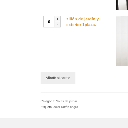
gris
cantidad
sillón
sillón de jardín y
de
exterior 1plaza.
jardín
y
exterior
1plaza.
cantidad
Añadir al carrito
Categoría:
Sofás de jardín
Etiqueta:
color rattán negro