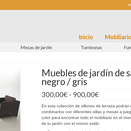
M
Inicio
Mobiliario
Mesas de jardín
Tumbonas
Fun
Muebles de jardín de s
negro / gris
Rango
300,00
€
-
900,00
€
de
precios:
En esta colección de sillones de terraza podrás
desde
combinarlos con diferentes sillas y mesas a jue
300,00€
color para encontrar todo el mobiliario en el mi
hasta
de tu jardín con el mismo estilo.
900,00€