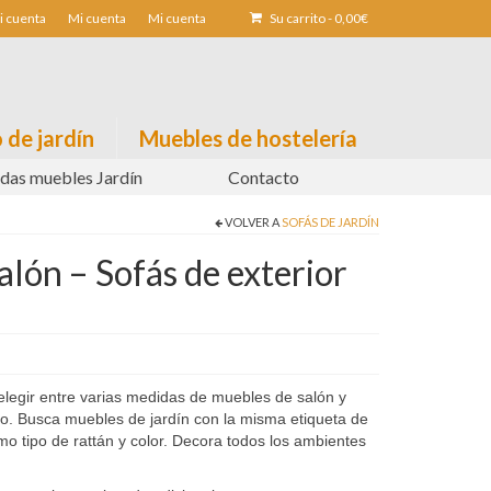
i cuenta
Mi cuenta
Mi cuenta
Su carrito
-
0,00
€
 de jardín
Muebles de hostelería
das muebles Jardín
Contacto
VOLVER A
SOFÁS DE JARDÍN
alón – Sofás de exterior
 elegir entre varias medidas de muebles de salón y
go. Busca muebles de jardín con la misma etiqueta de
smo tipo de rattán y color. Decora todos los ambientes