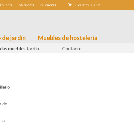
i cuenta
Mi cuenta
Mi cuenta
Su carrito
-
0,00
€
 de jardín
Muebles de hostelería
das muebles Jardín
Contacto
liario
o de
 la