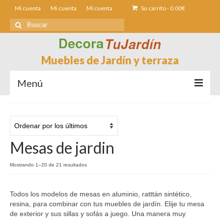
Mi cuenta
Mi cuenta
Mi cuenta
Su carrito
-
0,00
€
Buscar
por:
Muebles de Jardín y terraza
Menú
Sofás de Jardín
Sillas de Jardin
Mesas de jardin
Mesas de jardín
Ordenado
Mostrando 1–20 de 21 resultados
Tumbonas
por
los
Fundas muebles Jardín
Todos los modelos de mesas en aluminio, ratttán sintético,
últimos
resina, para combinar con tus muebles de jardín. Elije tu mesa
Contacto
de exterior y sus sillas y sofás a juego. Una manera muy