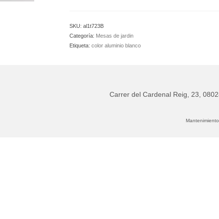
exterior
160
x
SKU:
al1t723B
90
Categoría:
Mesas de jardin
cantidad
Etiqueta:
color aluminio blanco
Carrer del Cardenal Reig, 23, 080
Mantenimiento