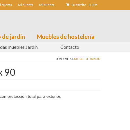
i cuenta
Mi cuenta
Mi cuenta
Su carrito
-
0,00
€
 de jardín
Muebles de hostelería
das muebles Jardín
Contacto
VOLVER A
MESAS DE JARDIN
x 90
on protección total para exterior.