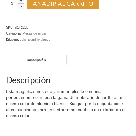
Comedor
AÑADIR AL CARRITO
de
jardín
-
Mesa
SKU:
al1T223b
ampliable
Categoría:
Mesas de jardin
170/220
Etiqueta:
color aluminio blanco
x
100
x
Descripción
74
cm.
cantidad
Descripción
Esta magnifica mesa de jardín ampliable combina
perfectamente con toda la gama de mobiliario de jardín en el
mismo color de aluminio blanco. Busque por la etiqueta color
aluminio blanco para encontrar más muebles de exterior en el
mismo color.