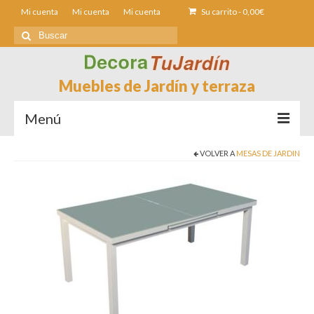
Mi cuenta
Mi cuenta
Mi cuenta
Su carrito
-
0,00
€
Buscar
por:
Muebles de Jardín y terraza
Menú
VOLVER A
MESAS DE JARDIN
Sofás de Jardín
Sillas de Jardin
Mesas de jardín
Tumbonas
Fundas muebles Jardín
Contacto