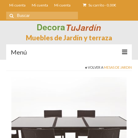
Mi cuenta
Mi cuenta
Mi cuenta
Su carrito
-
0,00
€
Buscar
por:
Muebles de Jardín y terraza
Menú
VOLVER A
MESAS DE JARDIN
Sofás de Jardín
Sillas de Jardin
Mesas de jardín
Tumbonas
Fundas muebles Jardín
Contacto