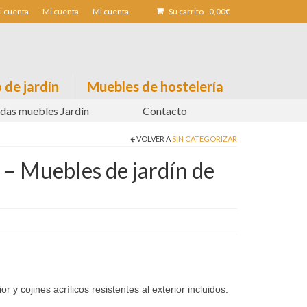
i cuenta
Mi cuenta
Mi cuenta
Su carrito
-
0,00
€
 de jardín
Muebles de hostelería
das muebles Jardín
Contacto
VOLVER A
SIN CATEGORIZAR
s – Muebles de jardín de
 y cojines acrílicos resistentes al exterior incluidos.