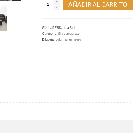
Sofá
AÑADIR AL CARRITO
de
jardín
3
plazas
SKU:
al13783 sofa 3 pl.
-
Categoría:
Sin categorizar
Muebles
Etiqueta:
color rattán negro
de
jardín
de
salón
cantidad