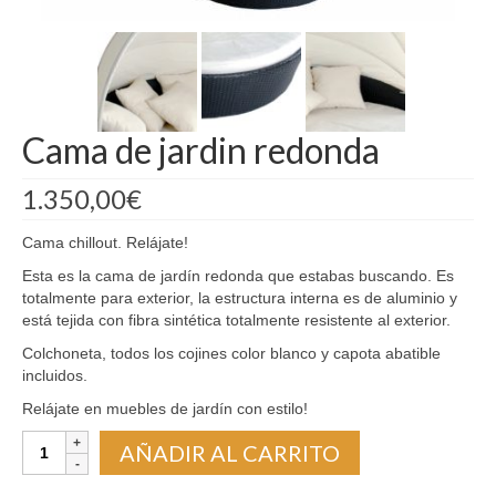
Madrid
Barcelona
Cama de jardin redonda
1.350,00
€
Cama chillout. Relájate!
Esta es la cama de jardín redonda que estabas buscando. Es
totalmente para exterior, la estructura interna es de aluminio y
está tejida con fibra sintética totalmente resistente al exterior.
Colchoneta, todos los cojines color blanco y capota abatible
incluidos.
Relájate en muebles de jardín con estilo!
Cama
AÑADIR AL CARRITO
de
jardin