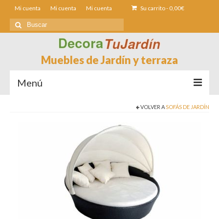
Mi cuenta
Mi cuenta
Mi cuenta
Su carrito
-
0,00
€
Buscar
por:
Muebles de Jardín y terraza
Menú
VOLVER A
SOFÁS DE JARDÍN
Sofás de Jardín
Sillas de Jardin
Mesas de jardín
Tumbonas
Fundas muebles Jardín
Contacto