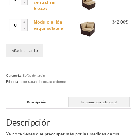
cantidad
central
central sin
sin
brazos
brazos
cantidad
Módulo
Módulo sillón
342,00
€
sillón
esquina/lateral
esquina/lateral
cantidad
Añadir al carrito
Categoría:
Sofás de jardín
Etiqueta:
color rattan chocolate uniforme
Descripción
Información adicional
Descripción
Ya no te tienes que preocupar más por las medidas de tus