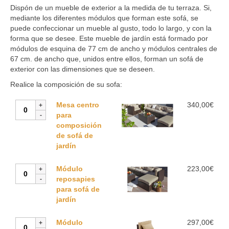
precios:
Dispón de un mueble de exterior a la medida de tu terraza. Si,
desde
mediante los diferentes módulos que forman este sofá, se
223,00€
puede confeccionar un mueble al gusto, todo lo largo, y con la
hasta
forma que se desee. Este mueble de jardín está formado por
342,00€
módulos de esquina de 77 cm de ancho y módulos centrales de
67 cm. de ancho que, unidos entre ellos, forman un sofá de
exterior con las dimensiones que se deseen.
Realice la composición de su sofa:
Mesa
Mesa centro
340,00
€
centro
para
para
composición
composición
de sofá de
de
jardín
sofá
de
Módulo
Módulo
223,00
€
jardín
reposapies
reposapies
cantidad
para
para sofá de
sofá
jardín
de
jardín
Módulo
Módulo
297,00
€