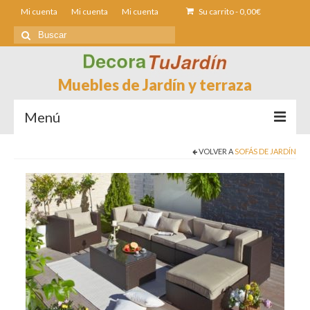
Mi cuenta
Mi cuenta
Mi cuenta
Su carrito
-
0,00
€
Buscar
por:
Muebles de Jardín y terraza
Menú
VOLVER A
SOFÁS DE JARDÍN
Sofás de Jardín
Sillas de Jardin
Mesas de jardín
Tumbonas
Fundas muebles Jardín
Contacto