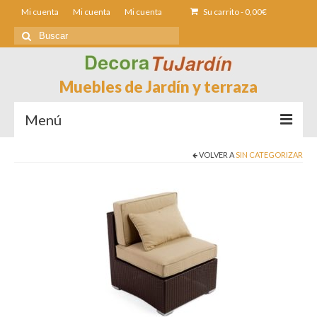
Mi cuenta
Mi cuenta
Mi cuenta
Su carrito
-
0,00
€
Buscar
por:
Muebles de Jardín y terraza
Menú
VOLVER A
SIN CATEGORIZAR
Sofás de Jardín
Sillas de Jardin
Mesas de jardín
Tumbonas
Fundas muebles Jardín
Contacto