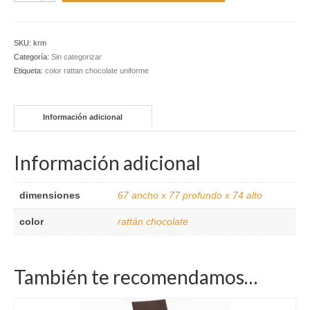
sin
brazos
cantidad
SKU:
krm
Categoría:
Sin categorizar
Etiqueta:
color rattan chocolate uniforme
Información adicional
Información adicional
dimensiones
67 ancho x 77 profundo x 74 alto
color
rattán chocolate
También te recomendamos…