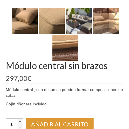
Madrid
Barcelona
Módulo central sin brazos
297,00
€
Módulo central , con el que se pueden formar composiciones de
sofás
Cojín riñonera incluido.
Módulo
AÑADIR AL CARRITO
central