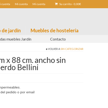
i cuenta
Mi cuenta
Mi cuenta
Su carrito
-
0,00
€
 de jardín
Muebles de hostelería
das muebles Jardín
Contacto
VOLVER A
SIN CATEGORIZAR
m x 88 cm. ancho sin
erdo Bellini
impermeables.
 del pedido o por email