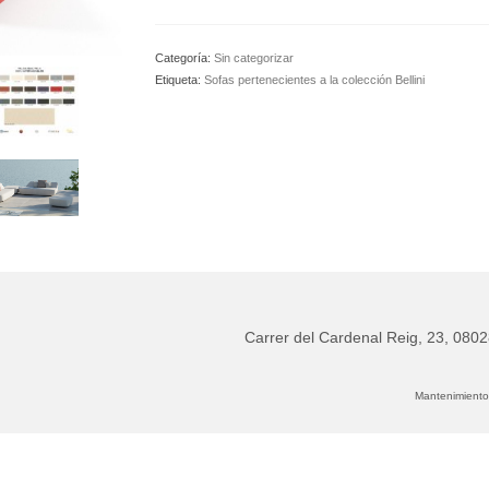
de
190
cm
Categoría:
Sin categorizar
x
Etiqueta:
Sofas pertenecientes a la colección Bellini
88
cm.
ancho
sin
brazos
y
respaldo
izquierdo
Bellini
cantidad
Carrer del Cardenal Reig, 23, 080
Mantenimiento