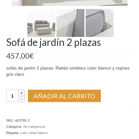
Madrid
Barcelona
Sofá de jardín 2 plazas
457,00
€
sofás de jardín 2 plazas. Rattán sintético color blanco y cojines
gris claro
Sofá
AÑADIR AL CARRITO
de
jardín
2
plazas
SKU:
al13781-2
cantidad
Categoría:
Sin categorizar
Etiqueta:
color rattan blanco