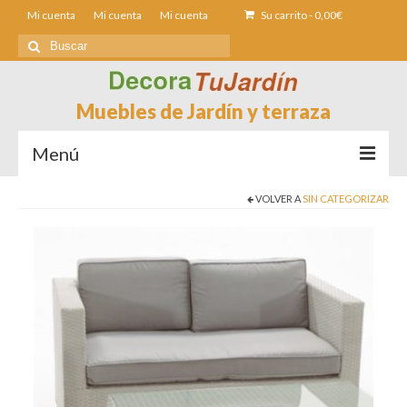
Mi cuenta
Mi cuenta
Mi cuenta
Su carrito
-
0,00
€
Buscar
por:
Muebles de Jardín y terraza
Menú
VOLVER A
SIN CATEGORIZAR
Sofás de Jardín
Sillas de Jardin
Mesas de jardín
Tumbonas
Fundas muebles Jardín
Contacto