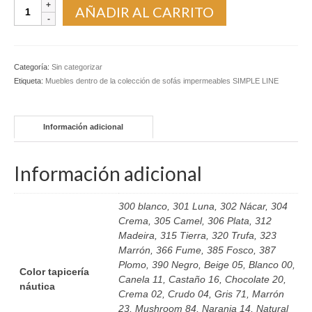
Sofá
AÑADIR AL CARRITO
de
dos
plazas
Simple
Categoría:
Sin categorizar
Line
Etiqueta:
Muebles dentro de la colección de sofás impermeables SIMPLE LINE
sin
brazos
143
Información adicional
cm.
cantidad
Información adicional
300 blanco, 301 Luna, 302 Nácar, 304
Crema, 305 Camel, 306 Plata, 312
Madeira, 315 Tierra, 320 Trufa, 323
Marrón, 366 Fume, 385 Fosco, 387
Plomo, 390 Negro, Beige 05, Blanco 00,
Color tapicería
Canela 11, Castaño 16, Chocolate 20,
náutica
Crema 02, Crudo 04, Gris 71, Marrón
23, Mushroom 84, Naranja 14, Natural