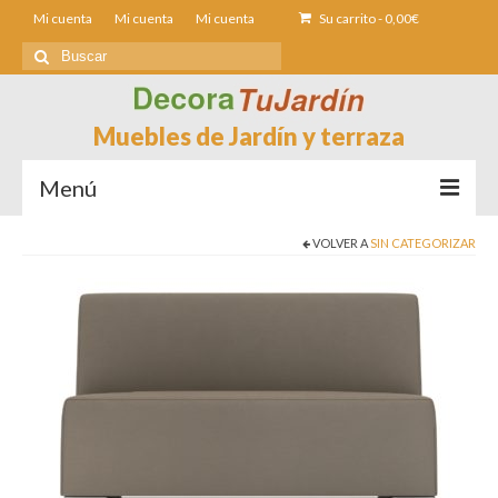
Mi cuenta
Mi cuenta
Mi cuenta
Su carrito
-
0,00
€
Buscar
por:
Muebles de Jardín y terraza
Menú
VOLVER A
SIN CATEGORIZAR
Sofás de Jardín
Sillas de Jardin
Mesas de jardín
Tumbonas
Fundas muebles Jardín
Contacto