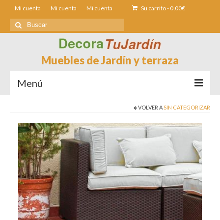
Mi cuenta
Mi cuenta
Mi cuenta
Su carrito
-
0,00
€
Buscar
por:
Muebles de Jardín y terraza
Menú
VOLVER A
SIN CATEGORIZAR
Sofás de Jardín
Sillas de Jardin
Mesas de jardín
Tumbonas
Fundas muebles Jardín
Contacto