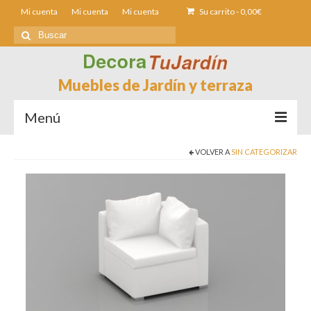
Mi cuenta
Mi cuenta
Mi cuenta
Su carrito
-
0,00
€
Buscar
por:
Muebles de Jardín y terraza
Menú
VOLVER A
SIN CATEGORIZAR
Sofás de Jardín
Sillas de Jardin
Mesas de jardín
Tumbonas
Fundas muebles Jardín
Contacto