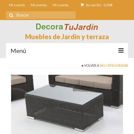
Mi cuenta
Mi cuenta
Mi cuenta
Su carrito
-
0,00
€
Buscar
por:
Muebles de Jardín y terraza
Menú
VOLVER A
SIN CATEGORIZAR
Sofás de Jardín
Sillas de Jardin
Mesas de jardín
Tumbonas
Fundas muebles Jardín
Contacto