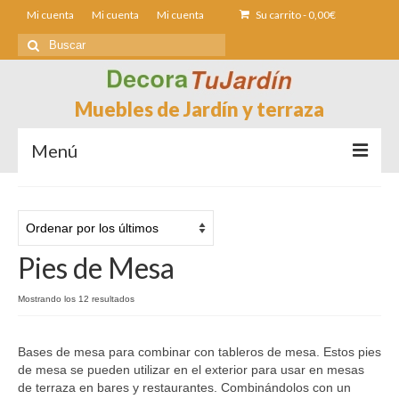
Mi cuenta
Mi cuenta
Mi cuenta
Su carrito
-
0,00
€
Buscar
por:
Muebles de Jardín y terraza
Menú
Sofás de Jardín
Sillas de Jardin
Pies de Mesa
Mesas de jardín
Ordenado
Mostrando los 12 resultados
Tumbonas
por
los
Fundas muebles Jardín
Bases de mesa para combinar con tableros de mesa. Estos pies
últimos
de mesa se pueden utilizar en el exterior para usar en mesas
Contacto
de terraza en bares y restaurantes. Combinándolos con un